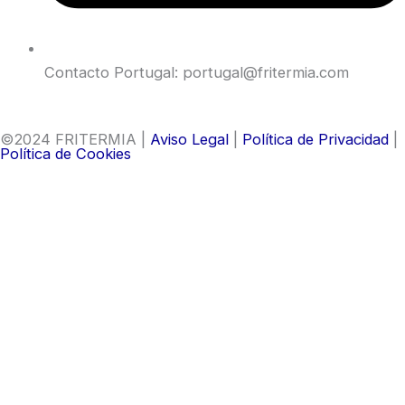
Contacto Portugal: portugal@fritermia.com
©2024 FRITERMIA |
Aviso Legal
|
Política de Privacidad
|
Política de Cookies
Contacta con nosotros
¿Dudas? Escríbenos y nos pondremos en
contacto contigo para resolverlas con la
mayor brevedad.
Nombre