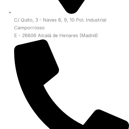
C/ Quito, 3 - Naves 8, 9, 10 Pol. Industrial
Camporrosso
E - 28806 Alcalá de Henares (Madrid)