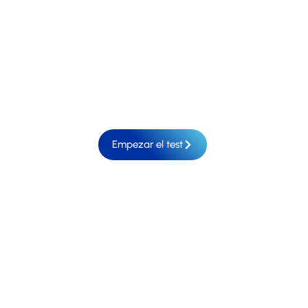
ayudarte a descubrir las soluciones perfectas
que llevarán tu negocio al próximo nivel. En
Fritermia, sabemos que cada espacio es único y
que el éxito en el mundo de la hostelería
comienza con la elección del equipamiento
adecuado.
Empezar el test