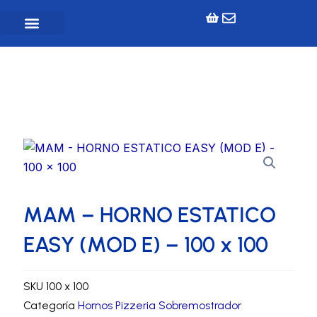
Ir
al
contenido
Inicio
»
Tienda
»
Pizzería
»
Hornos Pizzeria
Sobremostrador
»
MAM – HORNO ESTATICO EASY
(MOD E) – 100 x 100
MAM – HORNO ESTATICO
EASY (MOD E) – 100 x 100
SKU
100 x 100
Categoría
Hornos Pizzeria Sobremostrador