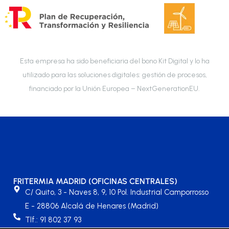
Esta empresa ha sido beneficiaria del bono Kit Digital y lo ha
utilizado para las soluciones digitales: gestión de procesos,
financiado por la Unión Europea – NextGenerationEU.
FRITERMIA MADRID (OFICINAS CENTRALES)
C/ Quito, 3 - Naves 8, 9, 10 Pol. Industrial Camporrosso
E - 28806 Alcalá de Henares (Madrid)
Tlf.: 91 802 37 93