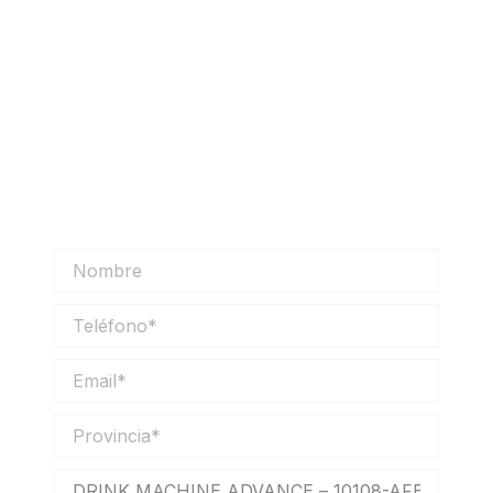
Solicitar información
Solicita más información sobre nuestros
productos y nos pondremos en contacto
contigo lo antes posible.
Nombre
Teléfono
Email
Provincia