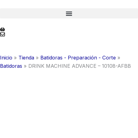
Ir
al
contenido
Inicio
»
Tienda
»
Batidoras - Preparación - Corte
»
Batidoras
»
DRINK MACHINE ADVANCE – 10108-AFBB