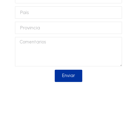
cliente
País
Provincia
Comentarios
Enviar
Solicitar información