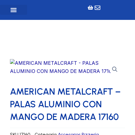
Ir
al
contenido
Inicio
»
Tienda
»
Pizzería
»
Accesorios Pizzería
»
AMERICAN METALCRAFT – PALAS ALUMINIO CON
MANGO DE MADERA 17160
AMERICAN METALCRAFT –
PALAS ALUMINIO CON
MANGO DE MADERA 17160
SKU
17160
Categoría
Accesorios Pizzería