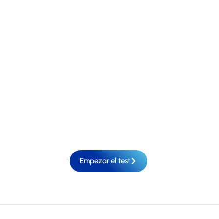
Bienvenido a nuestro exclusivo Test de
Equipamiento de Hostelería, diseñado
especialmente para entender tus necesidades y
ayudarte a descubrir las soluciones perfectas
que llevarán tu negocio al próximo nivel. En
Fritermia, sabemos que cada espacio es único y
que el éxito en el mundo de la hostelería
comienza con la elección del equipamiento
adecuado.
Empezar el test