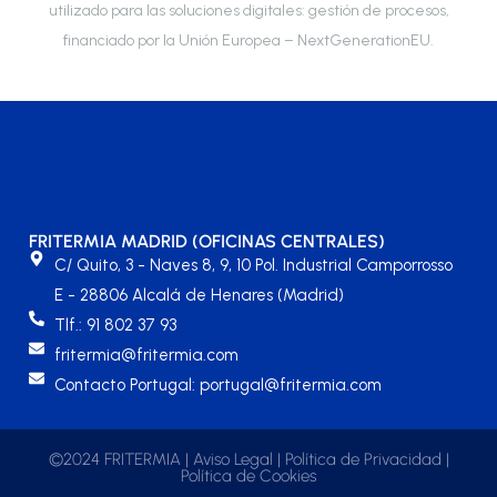
utilizado para las soluciones digitales: gestión de procesos,
financiado por la Unión Europea – NextGenerationEU.
FRITERMIA MADRID (OFICINAS CENTRALES)
C/ Quito, 3 - Naves 8, 9, 10 Pol. Industrial Camporrosso
E - 28806 Alcalá de Henares (Madrid)
Tlf.: 91 802 37 93
fritermia@fritermia.com
Contacto Portugal: portugal@fritermia.com
©2024 FRITERMIA |
Aviso Legal
|
Política de Privacidad
|
Política de Cookies