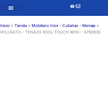
Ir
al
contenido
Inicio
»
Tienda
»
Mobiliaro Inox - Cubetas - Menaje
»
VOLLRATH – TENAZA KOOL-TOUCH MINI – 4780630