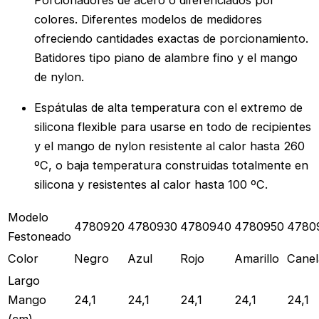
colores. Diferentes modelos de medidores
ofreciendo cantidades exactas de porcionamiento.
Batidores tipo piano de alambre fino y el mango
de nylon.
Espátulas de alta temperatura con el extremo de
silicona flexible para usarse en todo de recipientes
y el mango de nylon resistente al calor hasta 260
ºC, o baja temperatura construidas totalmente en
silicona y resistentes al calor hasta 100 ºC.
Modelo
4780920
4780930
4780940
4780950
4780
Festoneado
Color
Negro
Azul
Rojo
Amarillo
Canel
Largo
Mango
24,1
24,1
24,1
24,1
24,1