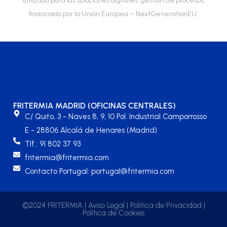
utilizado para las soluciones digitales: gestión de procesos,
financiado por la Unión Europea – NextGenerationEU.
FRITERMIA MADRID (OFICINAS CENTRALES)
C/ Quito, 3 - Naves 8, 9, 10 Pol. Industrial Camporrosso
E - 28806 Alcalá de Henares (Madrid)
Tlf.: 91 802 37 93
fritermia@fritermia.com
Contacto Portugal: portugal@fritermia.com
©2024 FRITERMIA |
Aviso Legal
|
Política de Privacidad
|
Política de Cookies