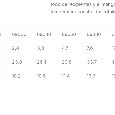
todo de recipientes y el mango
temperatura construidas totalm
4
69030
69040
69050
69080
6
2,8
3,8
4,7
7,6
1
23,8
26,4
29,8
33,7
4
10,2
10,8
11,4
13,7
1