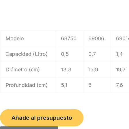
Modelo
68750
69006
6901
Capacidad (Litro)
0,5
0,7
1,4
Diámetro (cm)
13,3
15,9
19,7
Profundidad (cm)
5,1
6
7,6
Añade al presupuesto