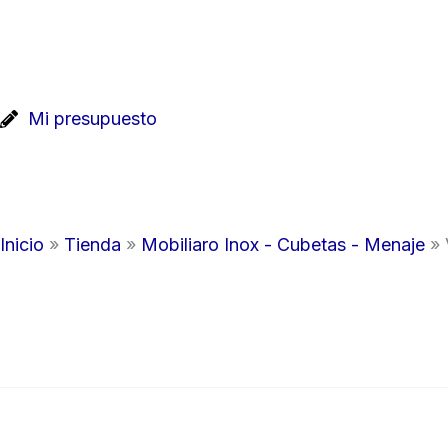
Ir
al
contenido
Mi presupuesto
Inicio
»
Tienda
»
Mobiliaro Inox - Cubetas - Menaje
»