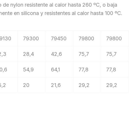
 de nylon resistente al calor hasta 260 ºC, o baja
ente en silicona y resistentes al calor hasta 100 ºC.
9130
79300
79450
79800
79800
2,3
28,4
42,6
75,7
75,7
0,6
54,9
64,1
77,8
77,8
5,2
20
21,6
29,2
29,2