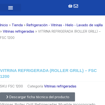
Ir
al
contenido
Inicio
»
Tienda
»
Refrigeración - Vitrinas - Hielo - Lavado de vajilla
»
Vitrinas refrigeradas
»
VITRINA REFRIGERADA (ROLLER GRILL) –
FSC 1200
VITRINA REFRIGERADA (ROLLER GRILL) – FSC
1200
SKU
FSC 1200
Categoría
Vitrinas refrigeradas
Descargar ficha técnica del producto
Vitrinas Roller Grill Refrigeradas Mueble incorporado