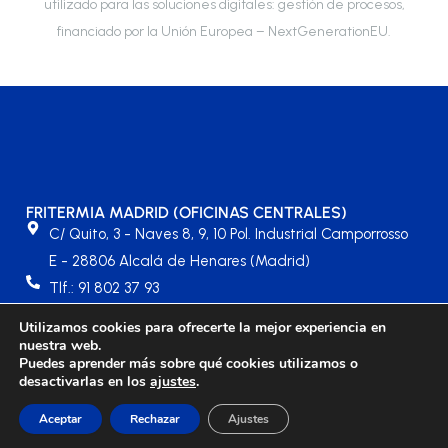
utilizado para las soluciones digitales: gestión de procesos,
financiado por la Unión Europea – NextGenerationEU.
FRITERMIA MADRID (OFICINAS CENTRALES)
C/ Quito, 3 - Naves 8, 9, 10 Pol. Industrial Camporrosso
E - 28806 Alcalá de Henares (Madrid)
Tlf.: 91 802 37 93
fritermia@fritermia.com
Utilizamos cookies para ofrecerte la mejor experiencia en
Contacto Portugal: portugal@fritermia.com
nuestra web.
Puedes aprender más sobre qué cookies utilizamos o
desactivarlas en los
ajustes
.
©2024 FRITERMIA |
Aviso Legal
|
Política de Privacidad
|
Aceptar
Rechazar
Ajustes
Política de Cookies