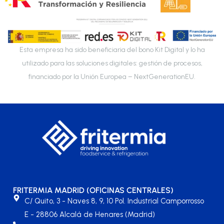
Esta empresa ha sido beneficiaria del bono Kit Digital y lo ha
utilizado para las soluciones digitales: gestión de procesos,
financiado por la Unión Europea – NextGenerationEU.
FRITERMIA MADRID (OFICINAS CENTRALES)
C/ Quito, 3 - Naves 8, 9, 10 Pol. Industrial Camporrosso
E - 28806 Alcalá de Henares (Madrid)