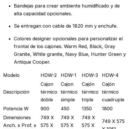
Bandejas para crear ambiente humidificado y de
alta capacidad opcionales.
Se entregan con cable de 1820 mm y enchufe.
Colores designer opcionales para personalizar el
frontal de los cajones. Warm Red, Black, Gray
Granite, White granite, Navy Blue, Hunter Green y
Antique Cooper.
Modelo
HDW-2
HDW-1
HDW-3
HDW-4
Cajon
Cajon
Cajón
Cajón
Descripción
térmico
térmico
térmico
térmico
doble
simple
triple
cuadruple
Potencia W
900
450
1350
1800
Dimensiones
749 X
749 X
749 X
749 X 575
Anch. x Prof. x
575 X
575 X
575 X
X 1051