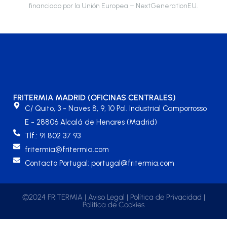
financiado por la Unión Europea – NextGenerationEU.
FRITERMIA MADRID (OFICINAS CENTRALES)
C/ Quito, 3 - Naves 8, 9, 10 Pol. Industrial Camporrosso
E - 28806 Alcalá de Henares (Madrid)
Tlf.: 91 802 37 93
fritermia@fritermia.com
Contacto Portugal: portugal@fritermia.com
©2024 FRITERMIA |
Aviso Legal
|
Política de Privacidad
|
Política de Cookies