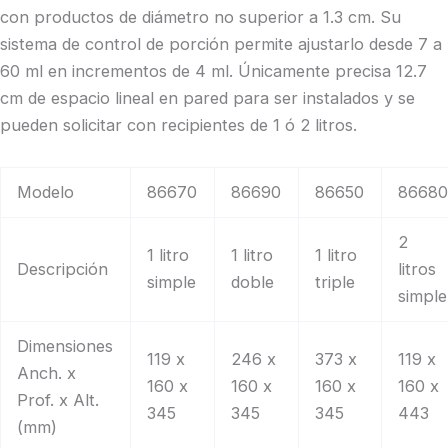
con productos de diámetro no superior a 1.3 cm. Su
sistema de control de porción permite ajustarlo desde 7 a
60 ml en incrementos de 4 ml. Únicamente precisa 12.7
cm de espacio lineal en pared para ser instalados y se
pueden solicitar con recipientes de 1 ó 2 litros.
Modelo
86670
86690
86650
8668
2
1 litro
1 litro
1 litro
Descripción
litros
simple
doble
triple
simple
Dimensiones
119 x
246 x
373 x
119 x
Anch. x
160 x
160 x
160 x
160 x
Prof. x Alt.
345
345
345
443
(mm)