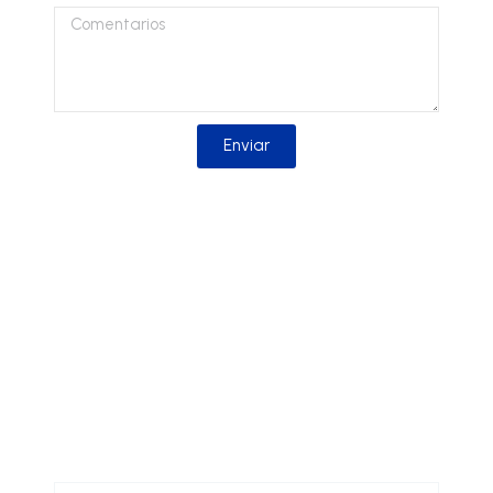
Comentarios
Enviar
Solicitar información
Solicita más información sobre nuestros
productos y nos pondremos en contacto
contigo lo antes posible.
Nombre