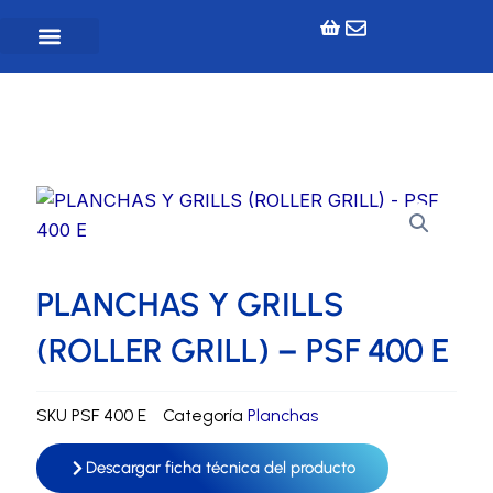
Ir
al
contenido
Inicio
»
Tienda
»
Freidoras - Planchas
»
Planchas
»
PLANCHAS Y GRILLS (ROLLER GRILL) – PSF 400 E
PLANCHAS Y GRILLS
(ROLLER GRILL) – PSF 400 E
SKU
PSF 400 E
Categoría
Planchas
Descargar ficha técnica del producto