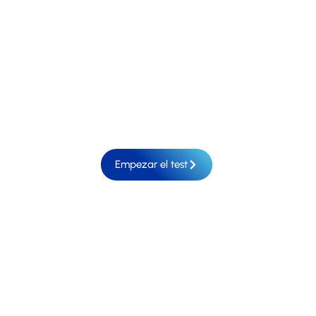
especialmente para entender tus necesidades y
ayudarte a descubrir las soluciones perfectas
que llevarán tu negocio al próximo nivel. En
Fritermia, sabemos que cada espacio es único y
que el éxito en el mundo de la hostelería
comienza con la elección del equipamiento
adecuado.
Empezar el test