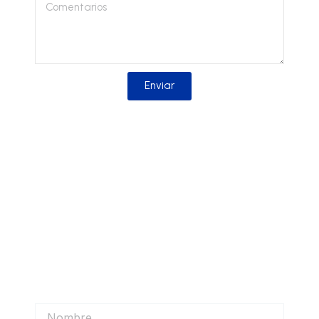
Comentarios
Enviar
Solicitar información
Solicita más información sobre nuestros
productos y nos pondremos en contacto
contigo lo antes posible.
Nombre