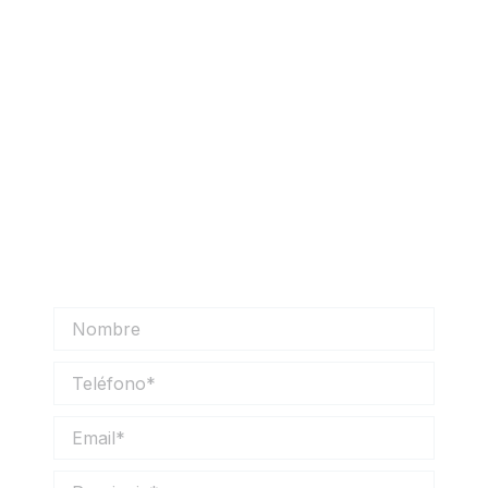
Solicitar información
Solicita más información sobre nuestros
productos y nos pondremos en contacto
contigo lo antes posible.
Nombre
Teléfono
Email
Provincia