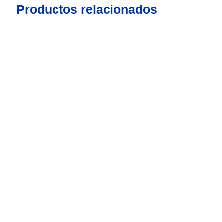
Productos relacionados
Escoge tu equipamiento
ideal
Bienvenido a nuestro exclusivo Test de
Equipamiento de Hostelería, diseñado
especialmente para entender tus necesidades y
ayudarte a descubrir las soluciones perfectas
que llevarán tu negocio al próximo nivel. En
Fritermia, sabemos que cada espacio es único y
que el éxito en el mundo de la hostelería