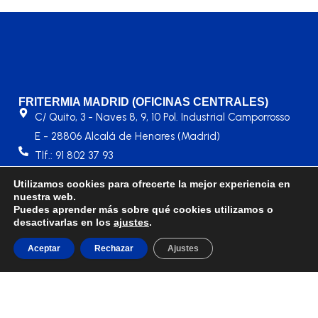
FRITERMIA MADRID (OFICINAS CENTRALES)
C/ Quito, 3 - Naves 8, 9, 10 Pol. Industrial Camporrosso
E - 28806 Alcalá de Henares (Madrid)
Tlf.: 91 802 37 93
fritermia@fritermia.com
Utilizamos cookies para ofrecerte la mejor experiencia en
Contacto Portugal: portugal@fritermia.com
nuestra web.
Puedes aprender más sobre qué cookies utilizamos o
desactivarlas en los
ajustes
.
©2024 FRITERMIA |
Aviso Legal
|
Política de Privacidad
|
Aceptar
Rechazar
Ajustes
Política de Cookies