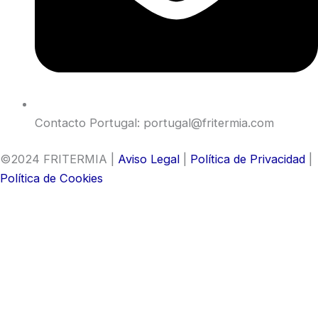
Contacto Portugal: portugal@fritermia.com
©2024 FRITERMIA |
Aviso Legal
|
Política de Privacidad
|
Política de Cookies
Contacta con nosotros
¿Dudas? Escríbenos y nos pondremos en contacto
contigo para resolverlas con la mayor brevedad.
Nombre