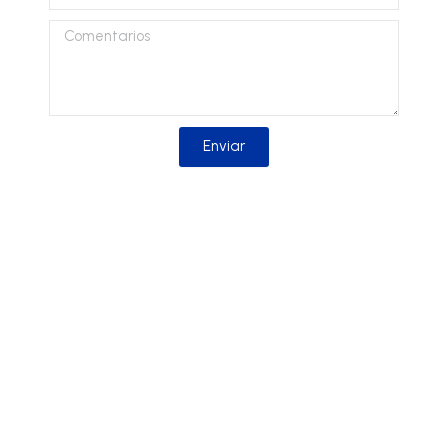
Comentarios
Enviar
Solicitar información
Solicita más información sobre nuestros
productos y nos pondremos en contacto
contigo lo antes posible.