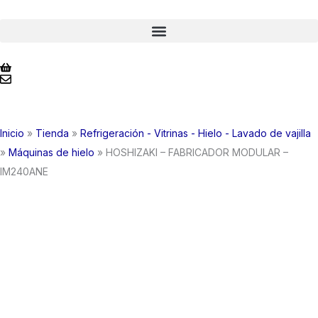
Ir
al
contenido
Inicio
»
Tienda
»
Refrigeración - Vitrinas - Hielo - Lavado de vajilla
»
Máquinas de hielo
»
HOSHIZAKI – FABRICADOR MODULAR –
IM240ANE