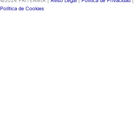
©2024 FRITERMIA |
Aviso Legal
|
Política de Privacidad
|
Política de Cookies
Contacta con nosotros
¿Dudas? Escríbenos y nos pondremos en contacto
contigo para resolverlas con la mayor brevedad.
Nombre
Teléfono
Correo electrónico
Tipo de cliente