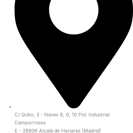
C/ Quito, 3 - Naves 8, 9, 10 Pol. Industrial
Camporrosso
E - 28806 Alcalá de Henares (Madrid)