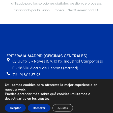
utilizado para las soluciones digitales: gestión de procesos,
financiado por la Unión Europea – NextGenerationEU.
FRITERMIA MADRID (OFICINAS CENTRALES)
C/ Quito, 3 - Naves 8, 9, 10 Pol. Industrial Camporrosso
E - 28806 Alcalá de Henares (Madrid)
Tlf.: 91 802 37 93
fritermia@fritermia.com
Utilizamos cookies para ofrecerte la mejor experiencia en
Contacto Portugal: portugal@fritermia.com
nuestra web.
Puedes aprender más sobre qué cookies utilizamos o
desactivarlas en los
ajustes
.
©2024 FRITERMIA |
Aviso Legal
|
Política de Privacidad
|
Aceptar
Rechazar
Ajustes
Política de Cookies