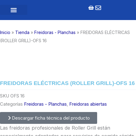
Ir
al
contenido
Inicio
»
Tienda
»
Freidoras - Planchas
»
FREIDORAS ELÉCTRICAS
(ROLLER GRILL)-OFS 16
FREIDORAS ELÉCTRICAS (ROLLER GRILL)-OFS 16
SKU
OFS 16
Categorías
Freidoras - Planchas
,
Freidoras abiertas
Descargar ficha técnica del producto
Las freidoras profesionales de Roller Grill están
especialmente adaptadas para servicios de comida rápida.