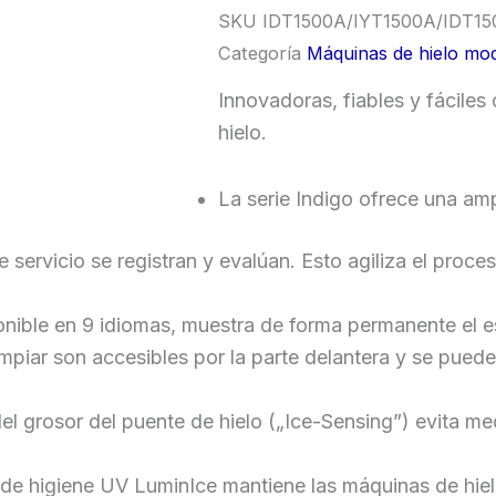
SKU
IDT1500A/IYT1500A/IDT1
Categoría
Máquinas de hielo mo
Innovadoras, fiables y fácile
hielo.
La serie Indigo ofrece una amp
 servicio se registran y evalúan. Esto agiliza el proce
onible en 9 idiomas, muestra de forma permanente el e
impiar son accesibles por la parte delantera y se pue
l grosor del puente de hielo („Ice-Sensing”) evita m
a de higiene UV LuminIce mantiene las máquinas de hiel