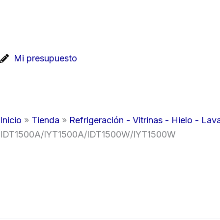
Ir
al
contenido
Mi presupuesto
Inicio
»
Tienda
»
Refrigeración - Vitrinas - Hielo - Lava
IDT1500A/IYT1500A/IDT1500W/IYT1500W