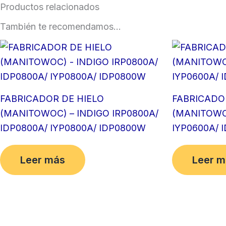
Productos relacionados
También te recomendamos…
FABRICADOR DE HIELO
FABRICADO
(MANITOWOC) – INDIGO IRP0800A/
(MANITOWOC
IDP0800A/ IYP0800A/ IDP0800W
IYP0600A/ 
Leer más
Leer m