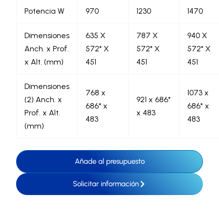
Potencia W
970
1230
1470
Dimensiones
635 X
787 X
940 X
Anch. x Prof.
572* X
572* X
572* X
x Alt. (mm)
451
451
451
Dimensiones
768 x
1073 x
(2) Anch. x
921 x 686*
686* x
686* x
Prof. x Alt.
x 483
483
483
(mm)
Añade al presupuesto
Solicitar información