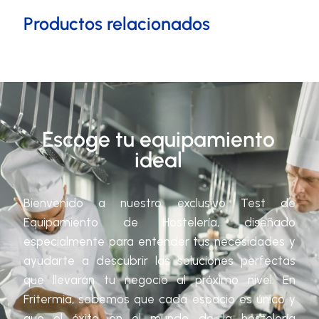
Productos relacionados
Escoge tu equipamiento
ideal
Bienvenido a nuestro exclusivo Test de
Equipamiento de Hostelería, diseñado
especialmente para entender tus necesidades y
ayudarte a descubrir las soluciones perfectas
que llevarán tu negocio al próximo nivel. En
Fritermia, sabemos que cada espacio es único y
que el éxito en el mundo de la hostelería