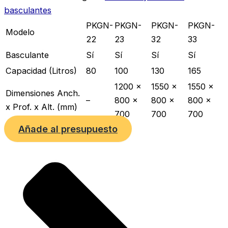
basculantes
PKGN-
PKGN-
PKGN-
PKGN-
Modelo
22
23
32
33
Basculante
Sí
Sí
Sí
Sí
Capacidad (Litros)
80
100
130
165
1200 x
1550 x
1550 x
Dimensiones Anch.
–
800 x
800 x
800 x
x Prof. x Alt. (mm)
700
700
700
Añade al presupuesto