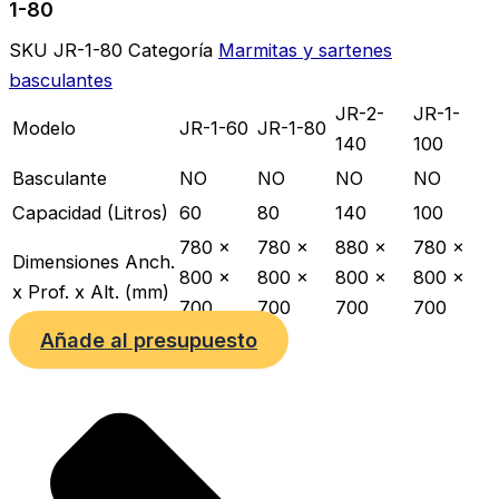
1-80
SKU
JR-1-80
Categoría
Marmitas y sartenes
basculantes
JR-2-
JR-1-
Modelo
JR-1-60
JR-1-80
140
100
Basculante
NO
NO
NO
NO
Capacidad (Litros)
60
80
140
100
780 x
780 x
880 x
780 x
Dimensiones Anch.
800 x
800 x
800 x
800 x
x Prof. x Alt. (mm)
700
700
700
700
Añade al presupuesto