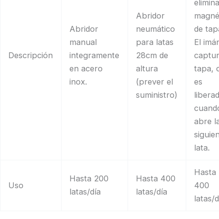
elimin
Abridor
magné
Abridor
neumático
de tap
manual
para latas
El imá
Descripción
integramente
28cm de
captur
en acero
altura
tapa, 
inox.
(prever el
es
suministro)
libera
cuand
abre l
siguie
lata.
Hasta
Hasta 200
Hasta 400
Uso
400
latas/día
latas/día
latas/d