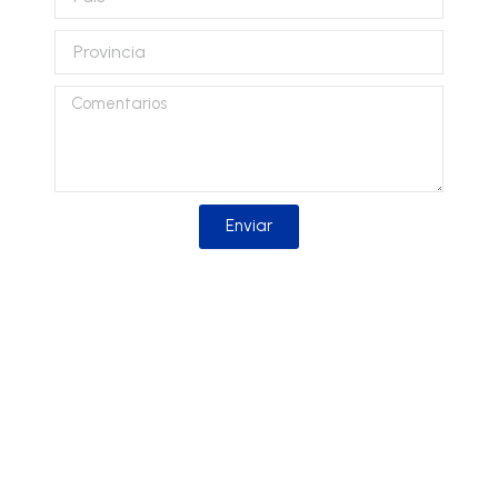
Provincia
Comentarios
Enviar
Solicitar información
Solicita más información sobre nuestros
productos y nos pondremos en contacto