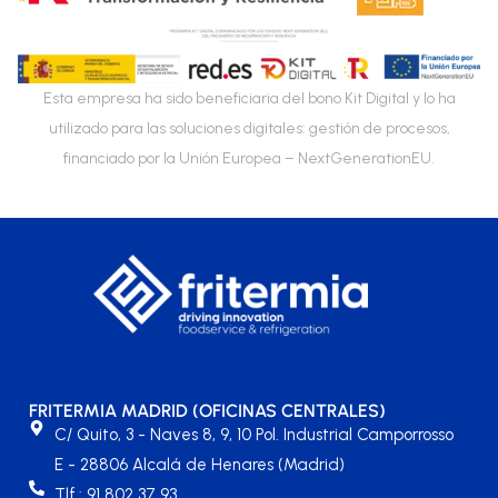
Esta empresa ha sido beneficiaria del bono Kit Digital y lo ha
utilizado para las soluciones digitales: gestión de procesos,
financiado por la Unión Europea – NextGenerationEU.
FRITERMIA MADRID (OFICINAS CENTRALES)
C/ Quito, 3 - Naves 8, 9, 10 Pol. Industrial Camporrosso
E - 28806 Alcalá de Henares (Madrid)
Tlf.: 91 802 37 93