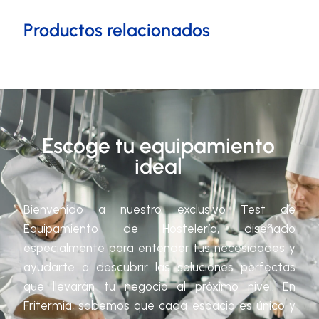
Productos relacionados
Escoge tu equipamiento
ideal
Bienvenido a nuestro exclusivo Test de
Equipamiento de Hostelería, diseñado
especialmente para entender tus necesidades y
ayudarte a descubrir las soluciones perfectas
que llevarán tu negocio al próximo nivel. En
Fritermia, sabemos que cada espacio es único y