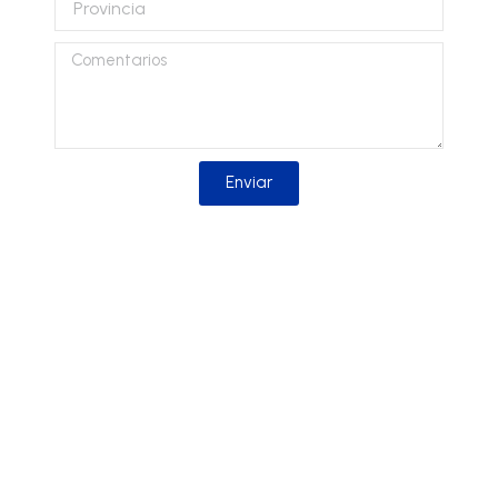
Comentarios
Enviar
Solicitar información
Solicita más información sobre nuestros
productos y nos pondremos en contacto
contigo lo antes posible.