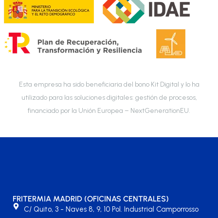
Esta empresa ha sido beneficiaria del bono Kit Digital y lo ha
utilizado para las soluciones digitales: gestión de procesos,
financiado por la Unión Europea – NextGenerationEU.
FRITERMIA MADRID (OFICINAS CENTRALES)
C/ Quito, 3 - Naves 8, 9, 10 Pol. Industrial Camporrosso