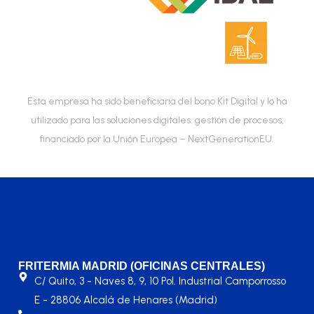
Esta empresa ha sido beneficiaria del bono Kit Digital y lo ha
utilizado para las soluciones digitales: gestión de procesos,
financiado por la Unión Europea – NextGenerationEU.
FRITERMIA MADRID (OFICINAS CENTRALES)
C/ Quito, 3 - Naves 8, 9, 10 Pol. Industrial Camporrosso
E - 28806 Alcalá de Henares (Madrid)