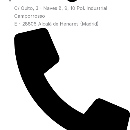
C/ Quito, 3 - Naves 8, 9, 10 Pol. Industrial
Camporrosso
E - 28806 Alcalá de Henares (Madrid)