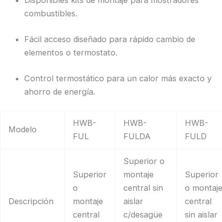
Disponibles kits de montaje para mostradores
combustibles.
Fácil acceso diseñado para rápido cambio de
elementos o termostato.
Control termostático para un calor más exacto y
ahorro de energía.
HWB-
HWB-
HWB-
Modelo
FUL
FULDA
FULD
Superior o
Superior
montaje
Superior
o
central sin
o montaj
Descripción
montaje
aislar
central
central
c/desagüe
sin aislar