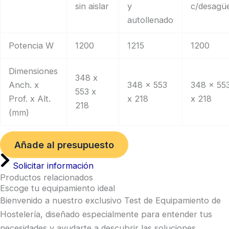
sin aislar
y
c/desagü
autollenado
Potencia W
1200
1215
1200
Dimensiones
348 x
Anch. x
348 x 553
348 x 55
553 x
Prof. x Alt.
x 218
x 218
218
(mm)
Añade al presupuesto
Solicitar información
Productos relacionados
Escoge tu equipamiento ideal
Bienvenido a nuestro exclusivo Test de Equipamiento de
Hostelería, diseñado especialmente para entender tus
necesidades y ayudarte a descubrir las soluciones