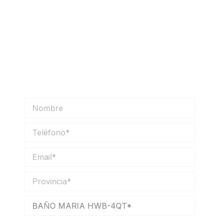
Solicitar información
Solicita más información sobre nuestros
productos y nos pondremos en contacto
contigo lo antes posible.
Nombre
Teléfono
Email
Provincia