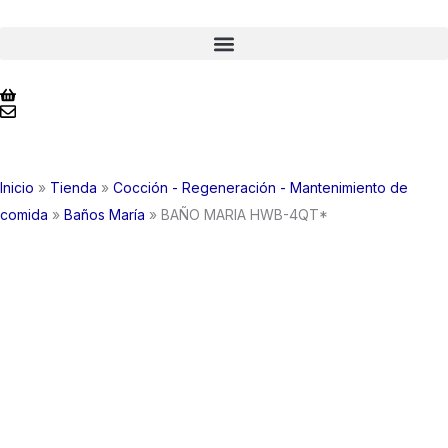
Ir
al
contenido
Inicio
»
Tienda
»
Cocción - Regeneración - Mantenimiento de
comida
»
Baños María
»
BAÑO MARIA HWB-4QT*