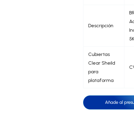
B
A
Descripción
In
5
Cubiertas
Clear Sheild
C
para
plataforma
Añade al pres