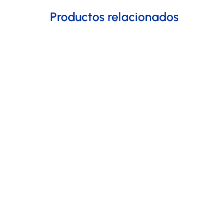
Productos relacionados
Bienven
diseña
descubri
En Frit
mundo 