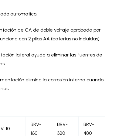
gado automático.
ntación de CA de doble voltaje aprobada por
unciona con 2 pilas AA (baterías no incluídas).
ntación lateral ayuda a eliminar las fuentes de
as.
imentación elimina la corrosión interna cuando
rias.
BRV-
BRV-
BRV-
V-10
160
320
480