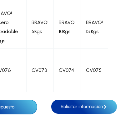
RAVO!
cero
BRAVO!
BRAVO!
BRAVO!
oxidable
5Kgs
10Kgs
13 Kgs
Kgs
V076
CV073
CV074
CV075
Solicitar información
upuesto