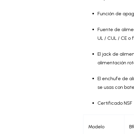
Función de apa
Fuente de alime
UL / CUL / CE o f
El jack de alime
alimentación rot
El enchufe de al
se usas con bate
Certificado NSF
Modelo
BR