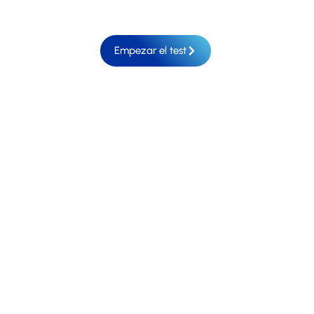
do.
Empezar el test