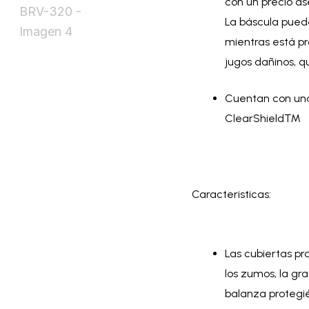
con un precio as
La báscula pued
mientras está pr
jugos dañinos, q
Cuentan con una
ClearShield™
Caracteristicas:
Las cubiertas p
los zumos, la gra
balanza protegi