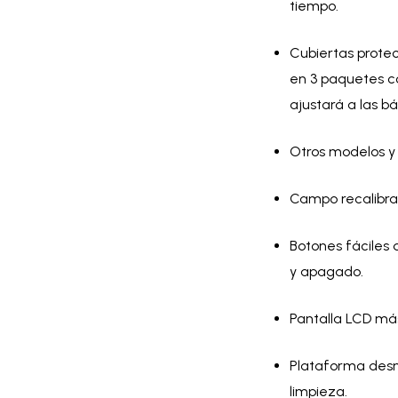
tiempo.
Cubiertas prote
en 3 paquetes co
ajustará a las b
Otros modelos y
Campo recalibrab
Botones fáciles d
y apagado.
Pantalla LCD más
Plataforma desm
limpieza.