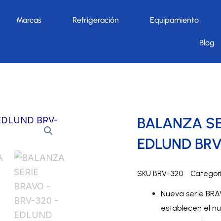
Marcas
Refrigeración
Equipamiento
Blog
nzas
»
BALANZA SERIE BRAVO – BRV-320 – EDLUND BRV-320
BALANZA SE
EDLUND BRV
SKU
BRV-320
Categor
Nueva serie BRAV
establecen el n