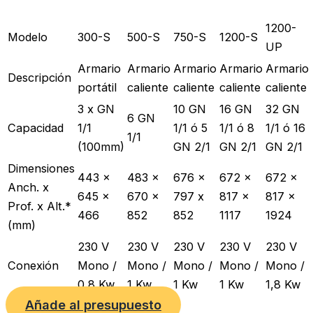
1200-
Modelo
300-S
500-S
750-S
1200-S
UP
Armario
Armario
Armario
Armario
Armario
Descripción
portátil
caliente
caliente
caliente
caliente
3 x GN
10 GN
16 GN
32 GN
6 GN
Capacidad
1/1
1/1 ó 5
1/1 ó 8
1/1 ó 16
1/1
(100mm)
GN 2/1
GN 2/1
GN 2/1
Dimensiones
443 x
483 x
676 x
672 x
672 x
Anch. x
645 x
670 x
797 x
817 x
817 x
Prof. x Alt.*
466
852
852
1117
1924
(mm)
230 V
230 V
230 V
230 V
230 V
Conexión
Mono /
Mono /
Mono /
Mono /
Mono /
0,8 Kw
1 Kw
1 Kw
1 Kw
1,8 Kw
Añade al presupuesto