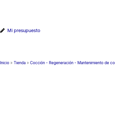
Ir
al
contenido
Mi presupuesto
Inicio
»
Tienda
»
Cocción - Regeneración - Mantenimiento de c