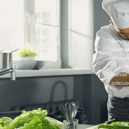
Bienven
diseña
descubri
En Frit
mundo 
adecua