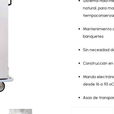
Sistema Halo-He
natural, para m
tiempoconservan
Mantenimiento d
banquetes.
Sin necesidad de
Construcción en
Mando electrónic
desde 16 a 93 ºC
Asas de transpor