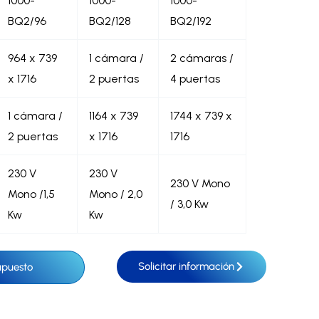
1000-
1000-
1000-
BQ2/96
BQ2/128
BQ2/192
964 x 739
1 cámara /
2 cámaras /
x 1716
2 puertas
4 puertas
1 cámara /
1164 x 739
1744 x 739 x
2 puertas
x 1716
1716
230 V
230 V
230 V Mono
Mono /1,5
Mono / 2,0
/ 3,0 Kw
Kw
Kw
Solicitar información
upuesto