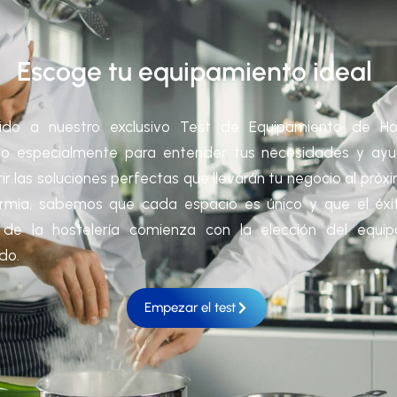
Escoge tu equipamiento ideal
ido a nuestro exclusivo Test de Equipamiento de Hos
do especialmente para entender tus necesidades y ayu
r las soluciones perfectas que llevarán tu negocio al próxi
ermia, sabemos que cada espacio es único y que el éxi
de la hostelería comienza con la elección del equip
do.
Empezar el test