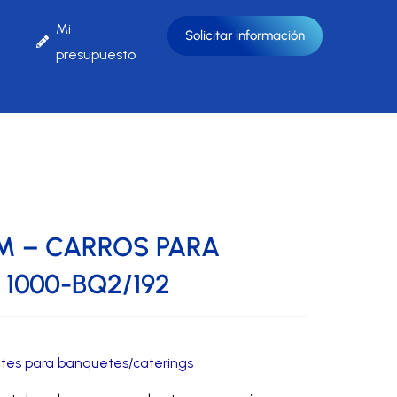
Mi
Solicitar información
presupuesto
»
ALTO SHAAM – CARROS PARA BANQUETES 1000-
M – CARROS PARA
1000-BQ2/192
ntes para banquetes/caterings