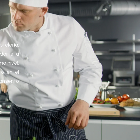
telería,
darte a
mo nivel.
to en el
amiento