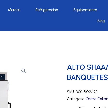
Marcas
Refrigeración
Equipamiento
Blog
ento de comida
»
Carros Calientes para banquetes/caterings
ALTO SHAA
BANQUETES 
SKU
1000-BQ2/192
Categoría
Carros Calie